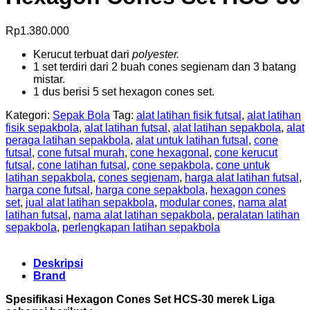
Rp
1.380.000
Kerucut terbuat dari
polyester.
1 set terdiri dari 2 buah cones segienam dan 3 batang
mistar.
1 dus berisi 5 set hexagon cones set.
Kategori:
Sepak Bola
Tag:
alat latihan fisik futsal
,
alat latihan
fisik sepakbola
,
alat latihan futsal
,
alat latihan sepakbola
,
alat
peraga latihan sepakbola
,
alat untuk latihan futsal
,
cone
futsal
,
cone futsal murah
,
cone hexagonal
,
cone kerucut
futsal
,
cone latihan futsal
,
cone sepakbola
,
cone untuk
latihan sepakbola
,
cones segienam
,
harga alat latihan futsal
,
harga cone futsal
,
harga cone sepakbola
,
hexagon cones
set
,
jual alat latihan sepakbola
,
modular cones
,
nama alat
latihan futsal
,
nama alat latihan sepakbola
,
peralatan latihan
sepakbola
,
perlengkapan latihan sepakbola
Deskripsi
Brand
Spesifikasi Hexagon Cones Set HCS-30 merek Liga