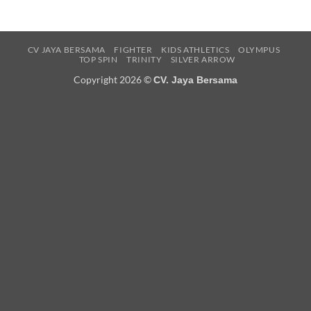
CV JAYA BERSAMA
FIGHTER
KIDS ATHLETICS
OLYMPUS
TOP SPIN
TRINITY
SILVER ARROW
Copyright 2026 ©
CV. Jaya Bersama