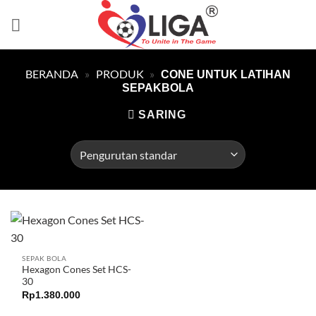
Skip
to
content
BERANDA
»
PRODUK
»
CONE UNTUK LATIHAN
SEPAKBOLA
SARING
SEPAK BOLA
Hexagon Cones Set HCS-
30
Rp
1.380.000