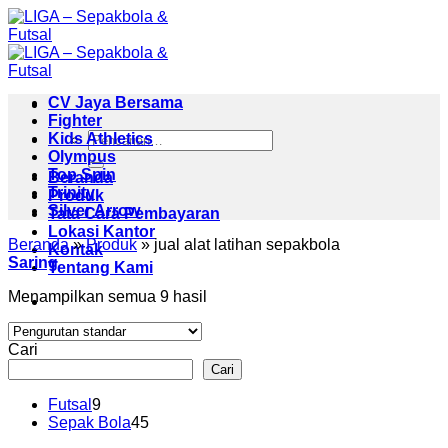
Skip
to
content
CV Jaya Bersama
Fighter
Pencarian
Kids Athletics
untuk:
Olympus
Top Spin
Beranda
Trinity
Produk
Silver Arrow
Tata Cara Pembayaran
Lokasi Kantor
Beranda
»
Produk
»
jual alat latihan sepakbola
Kontak
Saring
Tentang Kami
Menampilkan semua 9 hasil
Cari
Cari
9
Futsal
9
Produk
45
Sepak Bola
45
Produk