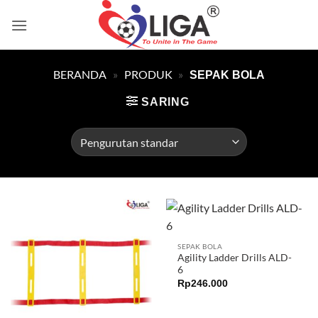
Skip
to
content
BERANDA
»
PRODUK
»
SEPAK BOLA
SARING
SEPAK BOLA
Agility Ladder Drills ALD-
6
Rp
246.000