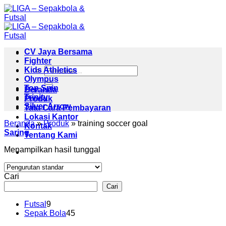
Skip
to
content
CV Jaya Bersama
Fighter
Pencarian
Kids Athletics
untuk:
Olympus
Top Spin
Beranda
Trinity
Produk
Silver Arrow
Tata Cara Pembayaran
Lokasi Kantor
Beranda
»
Produk
»
training soccer goal
Kontak
Saring
Tentang Kami
Menampilkan hasil tunggal
Cari
Cari
9
Futsal
9
Produk
45
Sepak Bola
45
Produk