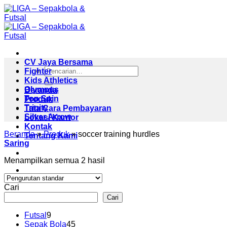
Skip
to
content
CV Jaya Bersama
Pencarian
Fighter
untuk:
Kids Athletics
Olympus
Beranda
Top Spin
Produk
Trinity
Tata Cara Pembayaran
Silver Arrow
Lokasi Kantor
Kontak
Beranda
»
Produk
»
soccer training hurdles
Tentang Kami
Saring
Menampilkan semua 2 hasil
Cari
Cari
9
Futsal
9
Produk
45
Sepak Bola
45