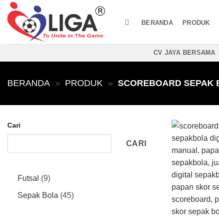
Skip
to
BERANDA
PRODUK
content
CV JAYA BERSAMA
BERANDA
»
PRODUK
»
SCOREBOARD SEPAK 
Cari
CARI
9
Futsal
9
Produk
45
Sepak Bola
45
Produk