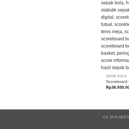
SEPAK BOLA
Scoreboard 
Rp
36.930.0
CV JAYA BER