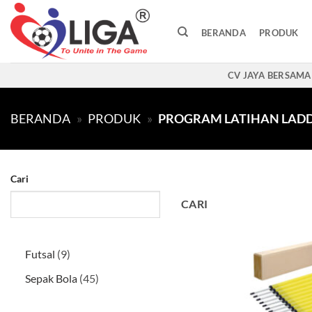
Skip
to
BERANDA
PRODUK
content
CV JAYA BERSAMA
BERANDA
»
PRODUK
»
PROGRAM LATIHAN LADD
Cari
CARI
9
Futsal
9
Produk
45
Sepak Bola
45
Produk