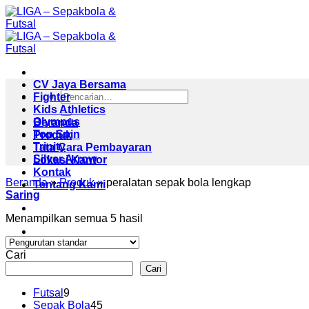
Skip
to
content
CV Jaya Bersama
Pencarian
Fighter
untuk:
Kids Athletics
Olympus
Beranda
Top Spin
Produk
Trinity
Tata Cara Pembayaran
Silver Arrow
Lokasi Kantor
Kontak
Beranda
»
Produk
»
peralatan sepak bola lengkap
Tentang Kami
Saring
Menampilkan semua 5 hasil
Cari
Cari
9
Futsal
9
Produk
45
Sepak Bola
45