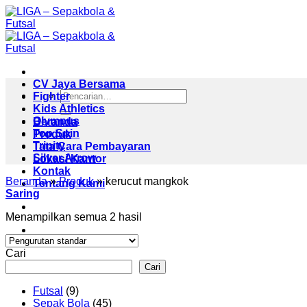
Skip
to
content
CV Jaya Bersama
Pencarian
Fighter
untuk:
Kids Athletics
Olympus
Beranda
Top Spin
Produk
Trinity
Tata Cara Pembayaran
Silver Arrow
Lokasi Kantor
Kontak
Beranda
»
Produk
»
kerucut mangkok
Tentang Kami
Saring
Menampilkan semua 2 hasil
Cari
Cari
9
Futsal
9
Produk
45
Sepak Bola
45