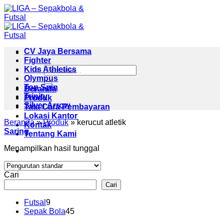
Skip
to
content
CV Jaya Bersama
Fighter
Pencarian
Kids Athletics
untuk:
Olympus
Top Spin
Beranda
Trinity
Produk
Silver Arrow
Tata Cara Pembayaran
Lokasi Kantor
Beranda
»
Produk
»
kerucut atletik
Kontak
Saring
Tentang Kami
Menampilkan hasil tunggal
Cari
Cari
9
Futsal
9
Produk
45
Sepak Bola
45
Produk