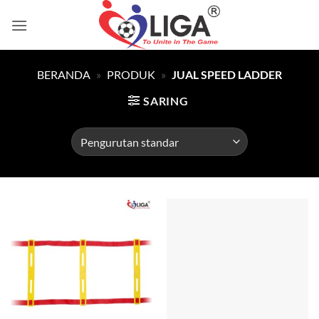
Skip
to
content
BERANDA
»
PRODUK
»
JUAL SPEED LADDER
SARING