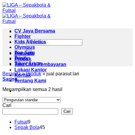
Skip
to
content
CV Jaya Bersama
Fighter
Pencarian
Kids Athletics
untuk:
Olympus
Top Spin
Beranda
Trinity
Produk
Silver Arrow
Tata Cara Pembayaran
Lokasi Kantor
Beranda
»
Produk
»
jual parasut lari
Kontak
Saring
Tentang Kami
Menampilkan semua 2 hasil
Cari
Cari
9
Futsal
9
Produk
45
Sepak Bola
45
Produk