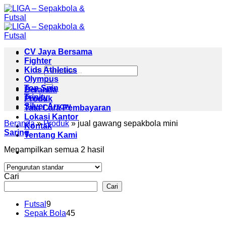
Skip
to
content
CV Jaya Bersama
Fighter
Pencarian
Kids Athletics
untuk:
Olympus
Top Spin
Beranda
Trinity
Produk
Silver Arrow
Tata Cara Pembayaran
Lokasi Kantor
Beranda
»
Produk
»
jual gawang sepakbola mini
Kontak
Saring
Tentang Kami
Menampilkan semua 2 hasil
Cari
Cari
9
Futsal
9
Produk
45
Sepak Bola
45
Produk