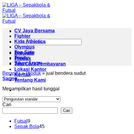
Skip
to
content
CV Jaya Bersama
Fighter
Pencarian
Kids Athletics
untuk:
Olympus
Top Spin
Beranda
Trinity
Produk
Silver Arrow
Tata Cara Pembayaran
Lokasi Kantor
Beranda
»
Produk
»
jual bendera sudut
Kontak
Saring
Tentang Kami
Menampilkan hasil tunggal
Cari
Cari
9
Futsal
9
Produk
45
Sepak Bola
45
Produk