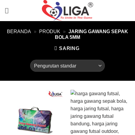
Skip
to
content
BERANDA
»
PRODUK
»
JARING GAWANG SEPAK
BOLA 5MM
SARING