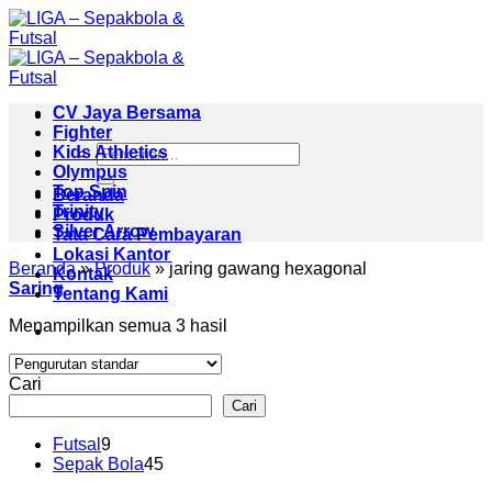
Skip
to
content
CV Jaya Bersama
Fighter
Pencarian
Kids Athletics
untuk:
Olympus
Top Spin
Beranda
Trinity
Produk
Silver Arrow
Tata Cara Pembayaran
Lokasi Kantor
Beranda
»
Produk
»
jaring gawang hexagonal
Kontak
Saring
Tentang Kami
Menampilkan semua 3 hasil
Cari
Cari
9
Futsal
9
Produk
45
Sepak Bola
45
Produk