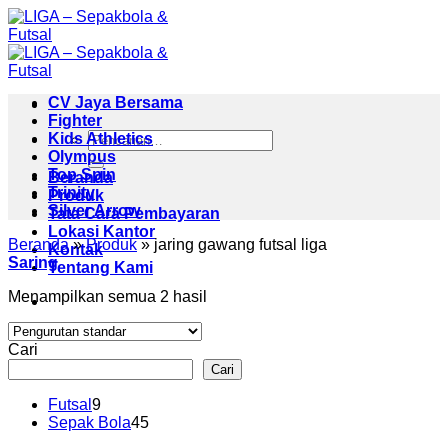
Skip
to
content
CV Jaya Bersama
Fighter
Pencarian
Kids Athletics
untuk:
Olympus
Top Spin
Beranda
Trinity
Produk
Silver Arrow
Tata Cara Pembayaran
Lokasi Kantor
Beranda
»
Produk
»
jaring gawang futsal liga
Kontak
Saring
Tentang Kami
Menampilkan semua 2 hasil
Cari
Cari
9
Futsal
9
Produk
45
Sepak Bola
45
Produk