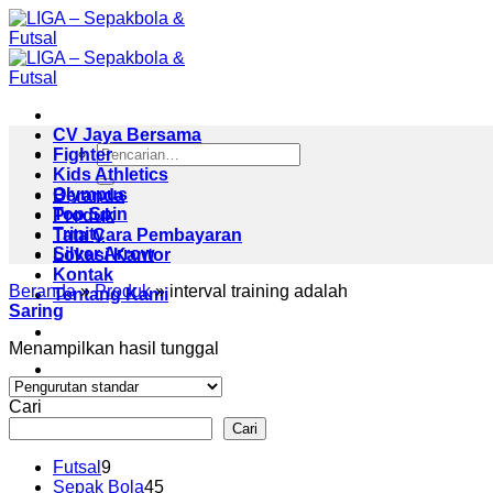
Skip
to
content
CV Jaya Bersama
Pencarian
Fighter
untuk:
Kids Athletics
Olympus
Beranda
Top Spin
Produk
Trinity
Tata Cara Pembayaran
Silver Arrow
Lokasi Kantor
Kontak
Beranda
»
Produk
»
interval training adalah
Tentang Kami
Saring
Menampilkan hasil tunggal
Cari
Cari
9
Futsal
9
Produk
45
Sepak Bola
45