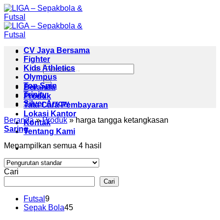
Skip
to
content
CV Jaya Bersama
Fighter
Pencarian
Kids Athletics
untuk:
Olympus
Top Spin
Beranda
Trinity
Produk
Silver Arrow
Tata Cara Pembayaran
Lokasi Kantor
Beranda
»
Produk
»
harga tangga ketangkasan
Kontak
Saring
Tentang Kami
Menampilkan semua 4 hasil
Cari
Cari
9
Futsal
9
Produk
45
Sepak Bola
45
Produk