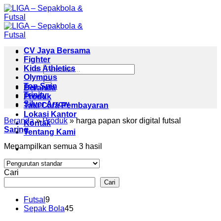
Skip
to
content
CV Jaya Bersama
Fighter
Pencarian
Kids Athletics
untuk:
Olympus
Top Spin
Beranda
Trinity
Produk
Silver Arrow
Tata Cara Pembayaran
Lokasi Kantor
Beranda
»
Produk
»
harga papan skor digital futsal
Kontak
Saring
Tentang Kami
Menampilkan semua 3 hasil
Cari
Cari
9
Futsal
9
Produk
45
Sepak Bola
45
Produk