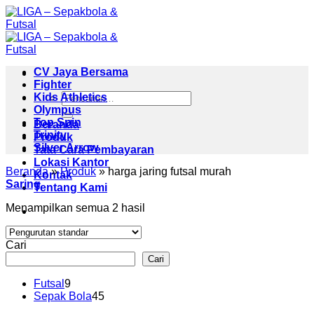
Skip
to
content
CV Jaya Bersama
Fighter
Pencarian
Kids Athletics
untuk:
Olympus
Top Spin
Beranda
Trinity
Produk
Silver Arrow
Tata Cara Pembayaran
Lokasi Kantor
Beranda
»
Produk
»
harga jaring futsal murah
Kontak
Saring
Tentang Kami
Menampilkan semua 2 hasil
Cari
Cari
9
Futsal
9
Produk
45
Sepak Bola
45
Produk