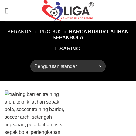
Skip
to
content
BERANDA
»
PRODUK
»
HARGA BUSUR LATIHAN
SEPAKBOLA
SARING