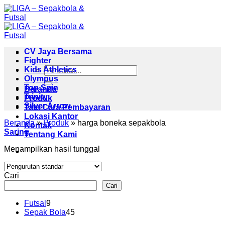
Skip
to
content
CV Jaya Bersama
Fighter
Pencarian
Kids Athletics
untuk:
Olympus
Top Spin
Beranda
Trinity
Produk
Silver Arrow
Tata Cara Pembayaran
Lokasi Kantor
Beranda
»
Produk
»
harga boneka sepakbola
Kontak
Saring
Tentang Kami
Menampilkan hasil tunggal
Cari
Cari
9
Futsal
9
Produk
45
Sepak Bola
45
Produk