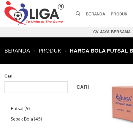
Skip
to
BERANDA
PRODUK
content
CV JAYA BERSAMA
BERANDA
»
PRODUK
»
HARGA BOLA FUTSAL B
Cari
CARI
9
Futsal
9
Produk
45
Sepak Bola
45
Produk