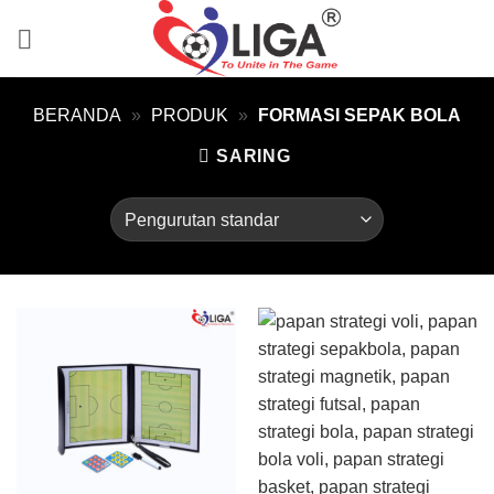
Skip
to
content
BERANDA
»
PRODUK
»
FORMASI SEPAK BOLA
SARING