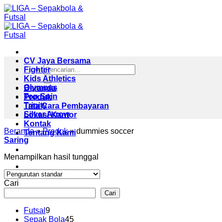
Skip
to
content
CV Jaya Bersama
Pencarian
Fighter
untuk:
Kids Athletics
Olympus
Beranda
Top Spin
Produk
Trinity
Tata Cara Pembayaran
Silver Arrow
Lokasi Kantor
Kontak
Beranda
»
Produk
»
dummies soccer
Tentang Kami
Saring
Menampilkan hasil tunggal
Cari
Cari
9
Futsal
9
Produk
45
Sepak Bola
45