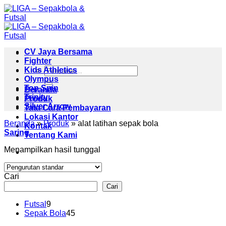
Skip
to
content
CV Jaya Bersama
Fighter
Pencarian
Kids Athletics
untuk:
Olympus
Top Spin
Beranda
Trinity
Produk
Silver Arrow
Tata Cara Pembayaran
Lokasi Kantor
Beranda
»
Produk
»
alat latihan sepak bola
Kontak
Saring
Tentang Kami
Menampilkan hasil tunggal
Cari
Cari
9
Futsal
9
Produk
45
Sepak Bola
45
Produk