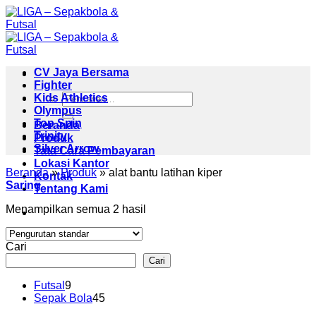
Skip
to
content
CV Jaya Bersama
Fighter
Pencarian
Kids Athletics
untuk:
Olympus
Top Spin
Beranda
Trinity
Produk
Silver Arrow
Tata Cara Pembayaran
Lokasi Kantor
Beranda
»
Produk
»
alat bantu latihan kiper
Kontak
Saring
Tentang Kami
Menampilkan semua 2 hasil
Cari
Cari
9
Futsal
9
Produk
45
Sepak Bola
45
Produk